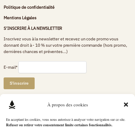
Politique de confidentialité
Mentions Légales
S’INSCRIRE À LA NEWSLETTER
Inscrivez vous à la newsletter et recevez un code promo vous
donnant droit à - 10 % sur votre première commande (hors promo,
dernières chances et préventes...)
E-mail*
AVIS DE CLIENTS CERTIFIÉS
À propos des cookies
Petit Bivouac
En acceptant les cookies, vous nous autorisez à analyser votre navigation sur ce site.
Refuser ou retirer votre consentement limite certaines fonctionnalités.
2739 avis
évaluation du produit
4.89 / 5