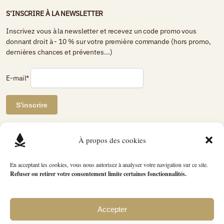
S’INSCRIRE À LA NEWSLETTER
Inscrivez vous à la newsletter et recevez un code promo vous
donnant droit à - 10 % sur votre première commande (hors promo,
dernières chances et préventes...)
E-mail*
AVIS DE CLIENTS CERTIFIÉS
À propos des cookies
Petit Bivouac
En acceptant les cookies, vous nous autorisez à analyser votre navigation sur ce site.
Refuser ou retirer votre consentement limite certaines fonctionnalités.
2741 avis
évaluation du produit
4.89 / 5
Accepter
L’ensemble des photographies et créations graphiques présentées sur ce site et sur nos