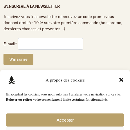
S’INSCRIRE À LA NEWSLETTER
Inscrivez vous à la newsletter et recevez un code promo vous
donnant droit à - 10 % sur votre première commande (hors promo,
dernières chances et préventes...)
E-mail*
AVIS DE CLIENTS CERTIFIÉS
À propos des cookies
Petit Bivouac
En acceptant les cookies, vous nous autorisez à analyser votre navigation sur ce site.
Refuser ou retirer votre consentement limite certaines fonctionnalités.
2739 avis
évaluation du produit
4.89 / 5
Accepter
L’ensemble des photographies et créations graphiques présentées sur ce site et sur nos
réseaux sociaux est réalisé par nos soins, sauf mention contraire. Toute reproduction,