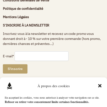
Conditions Générales de Vente
Politique de confidentialité
Mentions Légales
S’INSCRIRE À LA NEWSLETTER
Inscrivez vous à la newsletter et recevez un code promo vous
donnant droit à - 10 % sur votre première commande (hors promo,
dernières chances et préventes...)
E-mail*
AVIS DE CLIENTS CERTIFIÉS
À propos des cookies
Petit Bivouac
En acceptant les cookies, vous nous autorisez à analyser votre navigation sur ce site.
Refuser ou retirer votre consentement limite certaines fonctionnalités.
2741 avis
évaluation du produit
4.89 / 5