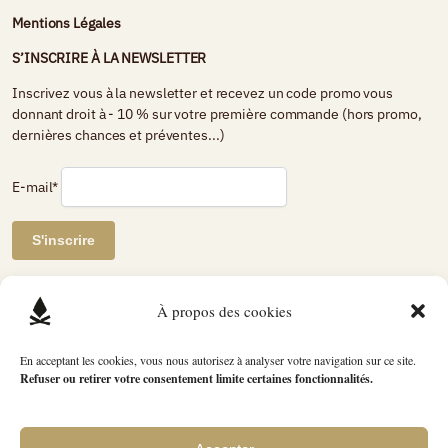
Mentions Légales
S’INSCRIRE À LA NEWSLETTER
Inscrivez vous à la newsletter et recevez un code promo vous
donnant droit à - 10 % sur votre première commande (hors promo,
dernières chances et préventes...)
E-mail*
AVIS DE CLIENTS CERTIFIÉS
À propos des cookies
Petit Bivouac
En acceptant les cookies, vous nous autorisez à analyser votre navigation sur ce site.
Refuser ou retirer votre consentement limite certaines fonctionnalités.
2739 avis
évaluation du produit
4.89 / 5