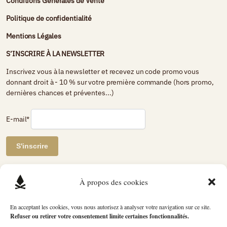
Conditions Générales de Vente
Politique de confidentialité
Mentions Légales
S’INSCRIRE À LA NEWSLETTER
Inscrivez vous à la newsletter et recevez un code promo vous
donnant droit à - 10 % sur votre première commande (hors promo,
dernières chances et préventes...)
E-mail*
AVIS DE CLIENTS CERTIFIÉS
À propos des cookies
Petit Bivouac
En acceptant les cookies, vous nous autorisez à analyser votre navigation sur ce site.
Refuser ou retirer votre consentement limite certaines fonctionnalités.
2740 avis
évaluation du produit
4.89 / 5