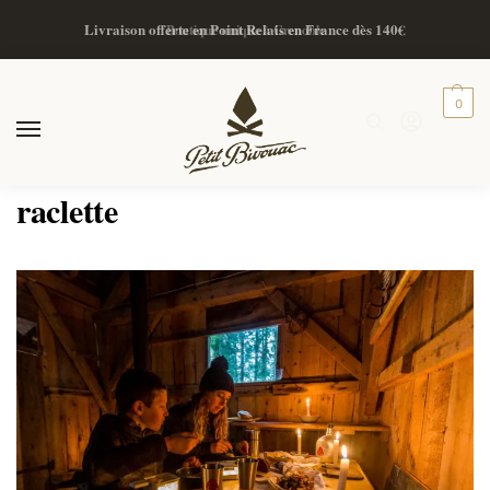
Livraison offerte en Point Relais en France dès 140€
Boutique unique à Grenoble
0
raclette