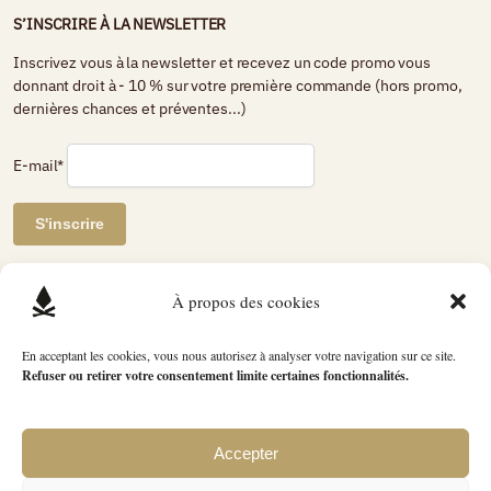
S’INSCRIRE À LA NEWSLETTER
Inscrivez vous à la newsletter et recevez un code promo vous
donnant droit à - 10 % sur votre première commande (hors promo,
dernières chances et préventes...)
E-mail*
AVIS DE CLIENTS CERTIFIÉS
À propos des cookies
Petit Bivouac
En acceptant les cookies, vous nous autorisez à analyser votre navigation sur ce site.
Refuser ou retirer votre consentement limite certaines fonctionnalités.
2740 avis
évaluation du produit
4.89 / 5
Accepter
L’ensemble des photographies et créations graphiques présentées sur ce site et sur nos
réseaux sociaux est réalisé par nos soins, sauf mention contraire. Toute reproduction,