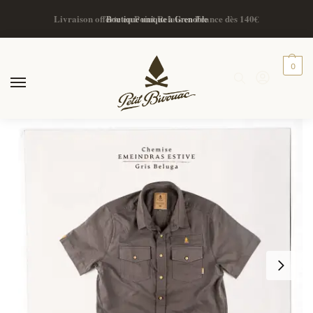
Boutique unique à Grenoble
0