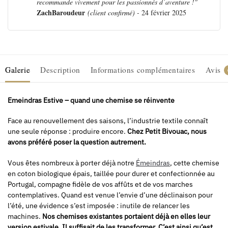
recommande vivement pour les passionnés d’aventure !"
ZachBaroudeur
(client confirmé) -
24 février 2025
Galerie
Description
Informations complémentaires
Avis
Emeindras Estive – quand une chemise se réinvente
Face au renouvellement des saisons, l’industrie textile connaît
une seule réponse : produire encore.
Chez Petit Bivouac, nous
avons préféré poser la question autrement.
Vous êtes nombreux à porter déjà notre
Émeindras
, cette chemise
en coton biologique épais, taillée pour durer et confectionnée au
Portugal, compagne fidèle de vos affûts et de vos marches
contemplatives. Quand est venue l’envie d’une déclinaison pour
l’été, une évidence s’est imposée : inutile de relancer les
machines.
Nos chemises existantes portaient déjà en elles leur
version estivale.
Il suffisait de les transformer. C’est ainsi qu’est