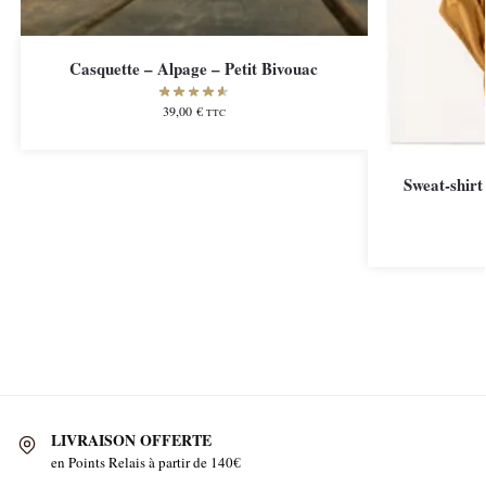
Casquette – Alpage – Petit Bivouac
39,00
€
TTC
Sweat-shirt
LIVRAISON OFFERTE
en Points Relais à partir de 140€