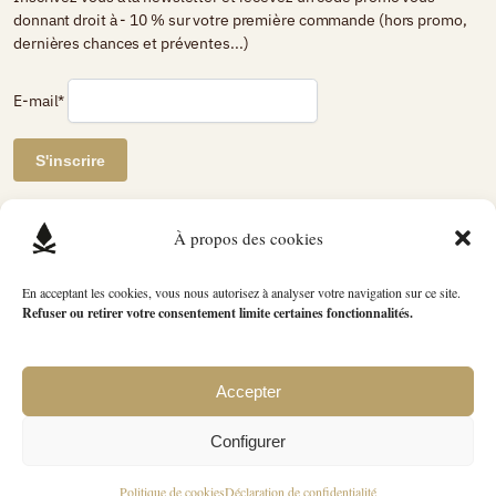
donnant droit à - 10 % sur votre première commande (hors promo,
dernières chances et préventes...)
E-mail*
AVIS DE CLIENTS CERTIFIÉS
À propos des cookies
Petit Bivouac
En acceptant les cookies, vous nous autorisez à analyser votre navigation sur ce site.
Refuser ou retirer votre consentement limite certaines fonctionnalités.
2740 avis
évaluation du produit
4.89 / 5
Accepter
L’ensemble des photographies et créations graphiques présentées sur ce site et sur nos
réseaux sociaux est réalisé par nos soins, sauf mention contraire. Toute reproduction,
Configurer
utilisation ou diffusion, même partielle, est strictement interdite. Tous les visuels sont
protégés – tous droits réservés © Petit Bivouac.
Politique de cookies
Déclaration de confidentialité